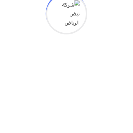
2.7k+
اعتماد
1.8k+
متدرب