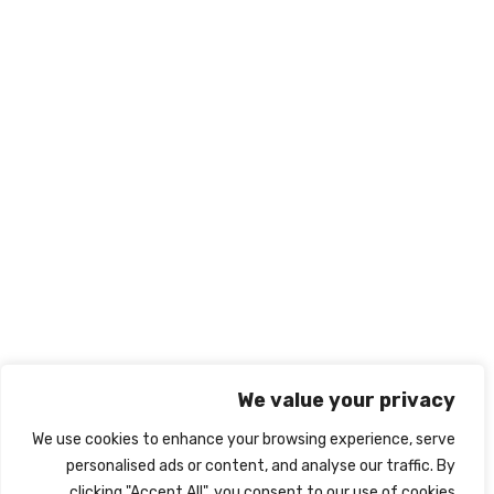
المملكة العربية السعودية - الرياض
966569545238+
info@nabd-alriyadh.com
روابط تهمك
الشروط والأحكام
ميثاق النزاهة الأكاديمي
سياسة الخصوصية
نبذة عنا
اتصل بنا
We value your privacy
We use cookies to enhance your browsing experience, serve
personalised ads or content, and analyse our traffic. By
clicking "Accept All", you consent to our use of cookies.