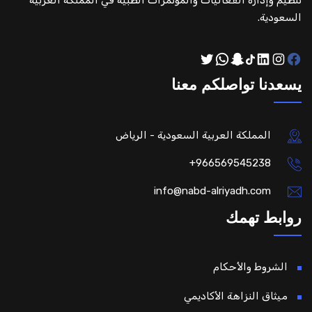
تنظيم وإدارة الفعاليات والمؤتمرات الطبية في المملكة العربية
السعودية.
Twitter
WhatsApp
Snapchat
TikTok
LinkedIn
Instagram
Facebook
يسعدنا تواصلكم معنا
المملكة العربية السعودية - الرياض
966569545238+
info@nabd-alriyadh.com
روابط تهمك
الشروط والأحكام
ميثاق النزاهة الأكاديمي