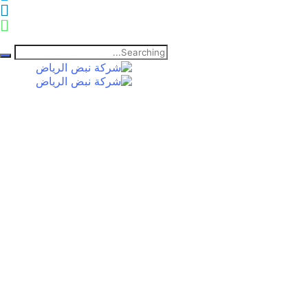
Search
for: