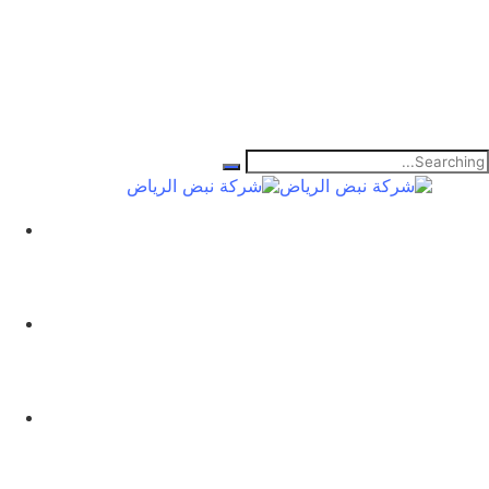
Searc
for
ال
نب
ال