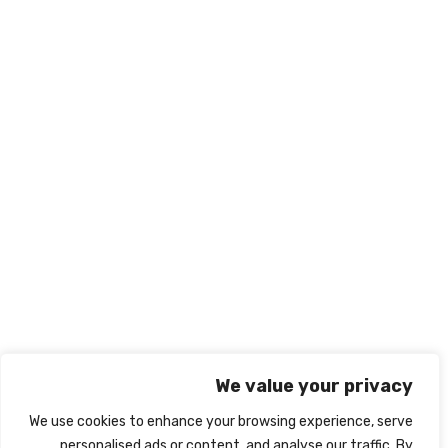
المملكة العربية السعودية - الرياض
966569545238+
info@nabd-alriyadh.com
روابط تهمك
الشروط والأحكام
ميثاق النزاهة الأكاديمي
سياسة الخصوصية
نبذة عنا
اتصل بنا
We value your privacy
We use cookies to enhance your browsing experience, serve
personalised ads or content, and analyse our traffic. By