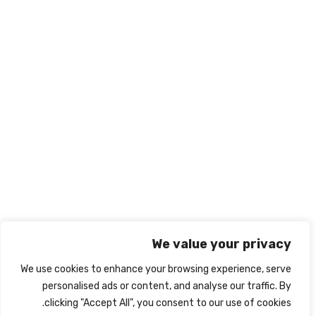
966569545238+
info@nabd-alriyadh.com
روابط تهمك
الشروط والأحكام
ميثاق النزاهة الأكاديمي
سياسة الخصوصية
نبذة عنا
اتصل بنا
We value your privacy
We use cookies to enhance your browsing experience, serve
personalised ads or content, and analyse our traffic. By
clicking "Accept All", you consent to our use of cookies.
جميع الحقوق محفوظة لشركة نبض الرياض Powered By
IRIS