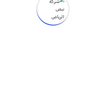
patient’s, families, caregiver’s ability and
willingness to learn
3. Define the circle of planning for caregiver
healthcare training
2. Recognize caregiver health care trainer
and educator duties
1. Identify principles of adult learning
اترك تعليقاً
لن يتم نشر عنوان بريدك الإلكتروني.
الحقول الإلزامية مشار
إليها بـ
*