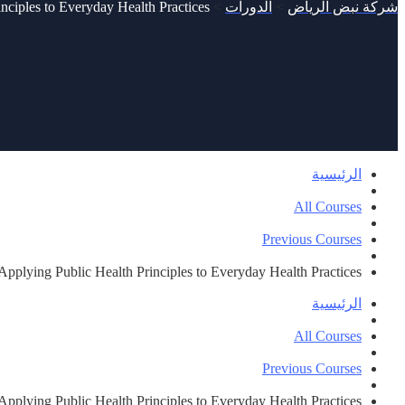
شركة نبض الرياض
>
الدورات
>
nciples to Everyday Health Practices
الرئيسية
All Courses
Previous Courses
Applying Public Health Principles to Everyday Health Practices
الرئيسية
All Courses
Previous Courses
Applying Public Health Principles to Everyday Health Practices